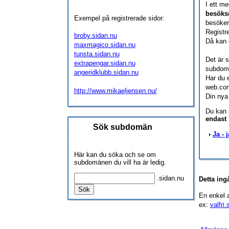
I ett m
besöks
Exempel på registrerade sidor:
besöker
Registr
broby.sidan.nu
Då kan d
maxmagico.sidan.nu
tunsta.sidan.nu
Det är s
extrapengar.sidan.nu
subdomän
angeridklubb.sidan.nu
Har du 
web.com
http://www.mikaeljensen.nu/
Din nya
Du kan p
endast 
Sök subdomän
Ja - 
Här kan du söka och se om
subdomänen du vill ha är ledig.
.sidan.nu
Detta ing
En enkel a
ex:
valfri