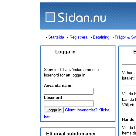
Startsida
Registrera
Betalning
Frågor & Sv
Logga in
E
Skriv in ditt användarnamn och
Vi har 
lösenord för att logga in.
istället:
Användarnamn
Vill du 
Lösenord
kan du f
Välj et
Glömt lösenordet? Klicka
här.
Har du 
Vill du 
hemsida
Ett urval subdomäner